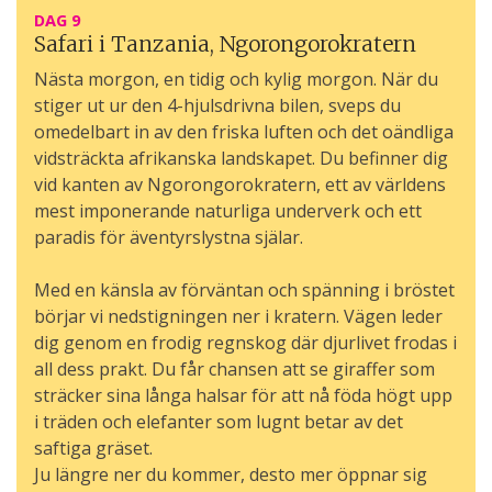
DAG 9
Safari i Tanzania, Ngorongorokratern
Nästa morgon, en tidig och kylig morgon. När du
stiger ut ur den 4-hjulsdrivna bilen, sveps du
omedelbart in av den friska luften och det oändliga
vidsträckta afrikanska landskapet. Du befinner dig
vid kanten av Ngorongorokratern, ett av världens
mest imponerande naturliga underverk och ett
paradis för äventyrslystna själar.
Med en känsla av förväntan och spänning i bröstet
börjar vi nedstigningen ner i kratern. Vägen leder
dig genom en frodig regnskog där djurlivet frodas i
all dess prakt. Du får chansen att se giraffer som
sträcker sina långa halsar för att nå föda högt upp
i träden och elefanter som lugnt betar av det
saftiga gräset.
Ju längre ner du kommer, desto mer öppnar sig