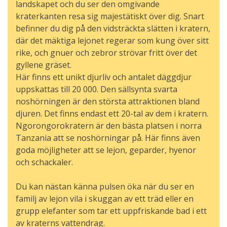
landskapet och du ser den omgivande
kraterkanten resa sig majestätiskt över dig. Snart
befinner du dig på den vidsträckta slätten i kratern,
där det mäktiga lejonet regerar som kung över sitt
rike, och gnuer och zebror strövar fritt över det
gyllene gräset.
Här finns ett unikt djurliv och antalet däggdjur
uppskattas till 20 000. Den sällsynta svarta
noshörningen är den största attraktionen bland
djuren. Det finns endast ett 20-tal av dem i kratern.
Ngorongorokratern är den bästa platsen i norra
Tanzania att se noshörningar på. Här finns även
goda möjligheter att se lejon, geparder, hyenor
och schackaler.
Du kan nästan känna pulsen öka när du ser en
familj av lejon vila i skuggan av ett träd eller en
grupp elefanter som tar ett uppfriskande bad i ett
av kraterns vattendrag.