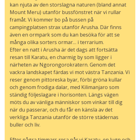
kan njuta av den storslagna naturen (bland annat
Mount Meru) utanför bussfönstret när vi rullar
framåt. Vi kommer bo på bussen på
campingplatsen strax utanför Arusha. Där finns
även en ormpark som du kan besöka för att se
många olika sorters ormar… i terrarium.
Efter en natt i Arusha är det dags att fortsätta
resan till Karatu, en charmig by som ligger i
närheten av Ngorongorokratern. Genom det
vackra landskapet färdas vi mot västra Tanzania. Vi
reser genom pittoreska byar, förbi gröna kullar
och genom frodiga dalar, med Kilimanjaro som
ständig följeslagare i horisonten. Längs vägen
möts du av vänliga människor som vinkar till dig
när du passerar, och du får en känsla av det
verkliga Tanzania utanför de större städernas
buller och liv.
Efter några timmars resa når vi Karatu, en lugn och