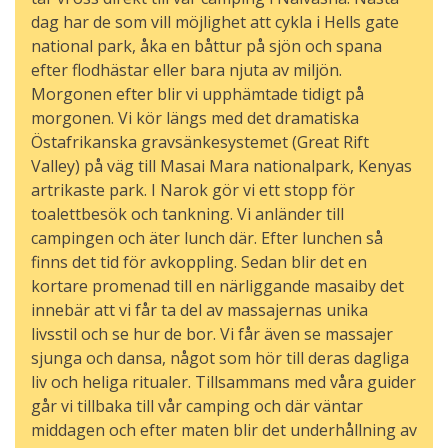
dag har de som vill möjlighet att cykla i Hells gate
national park, åka en båttur på sjön och spana
efter flodhästar eller bara njuta av miljön.
Morgonen efter blir vi upphämtade tidigt på
morgonen. Vi kör längs med det dramatiska
Östafrikanska gravsänkesystemet (Great Rift
Valley) på väg till Masai Mara nationalpark, Kenyas
artrikaste park. I Narok gör vi ett stopp för
toalettbesök och tankning. Vi anländer till
campingen och äter lunch där. Efter lunchen så
finns det tid för avkoppling. Sedan blir det en
kortare promenad till en närliggande masaiby det
innebär att vi får ta del av massajernas unika
livsstil och se hur de bor. Vi får även se massajer
sjunga och dansa, något som hör till deras dagliga
liv och heliga ritualer. Tillsammans med våra guider
går vi tillbaka till vår camping och där väntar
middagen och efter maten blir det underhållning av