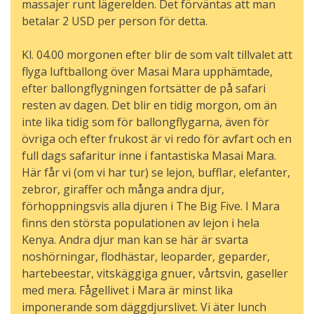
massajer runt lägerelden. Det förväntas att man
betalar 2 USD per person för detta.
Kl. 04.00 morgonen efter blir de som valt tillvalet att
flyga luftballong över Masai Mara upphämtade,
efter ballongflygningen fortsätter de på safari
resten av dagen. Det blir en tidig morgon, om än
inte lika tidig som för ballongflygarna, även för
övriga och efter frukost är vi redo för avfart och en
full dags safaritur inne i fantastiska Masai Mara.
Här får vi (om vi har tur) se lejon, bufflar, elefanter,
zebror, giraffer och många andra djur,
förhoppningsvis alla djuren i The Big Five. I Mara
finns den största populationen av lejon i hela
Kenya. Andra djur man kan se här är svarta
noshörningar, flodhästar, leoparder, geparder,
hartebeestar, vitskäggiga gnuer, vårtsvin, gaseller
med mera. Fågellivet i Mara är minst lika
imponerande som däggdjurslivet. Vi äter lunch