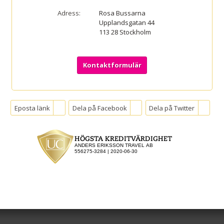
Adress:
Rosa Bussarna
Upplandsgatan 44
113 28
Stockholm
Kontaktformulär
Eposta länk
Dela på Facebook
Dela på Twitter
Sociala medier
Nyhetsbrev
Jag samtycker till
dataskyddspolicyn.
Läs vår dataskyddspolicy här »
*
Rosa Bussarna
Upplandsgatan 44
113 28
Stockholm