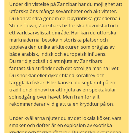
Under din vistelse på Zanzibar har du möjlighet att
utforska öns många sevärdheter och aktiviteter.
Du kan vandra genom de labyrintiska gränderna i
Stone Town, Zanzibars historiska huvudstad och
ett världsarvslistat område. Här kan du utforska
marknaderna, besöka historiska platser och
uppleva den unika arkitekturen som präglas av
både arabisk, indisk och europeisk influens.
Du tar dig också tid att njuta av Zanzibars
fantastiska stränder och det otroliga marina livet.
Du snorklar eller dyker bland korallrev och
färgglada fiskar. Eller kanske du seglar ut på en
traditionell dhow för att njuta av en spektakulär
solnedgång över havet. Men framför allt
rekommenderar vi dig att ta en kryddtur på ön.
Under kvällarna njuter du av det lokala köket, vars
smaker och dofter är en explosion av exotiska
kryddor och färska råvaror. Du kanske provar den